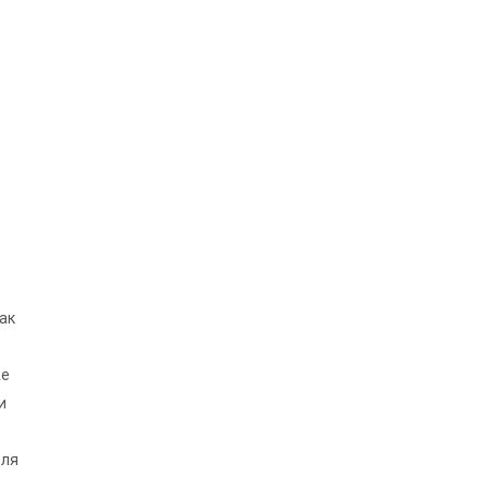
ак
же
и
для