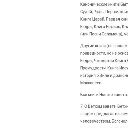
Канонические книги: Быти
Судей, Руфь, Первая кни
Книга Царей, Первая кни
Ездры, Книга Есфирь, Кн
(или Песни Соломона), ч
Другие книги (по словам
праведности, но не основ
Ездры, Четвёртая Книга 
Премудрости, Книга Иисус
история о Виле и дракон
Маккавеев.
Все книги Нового завета
7. О Ветхом завете. Вет
людям предлагается веч
человечеством, Богочело