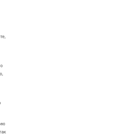
те,
го
о,
о
нию
так