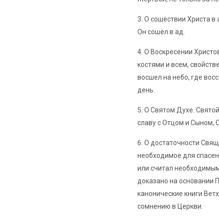
3. О сошествии Христа в 
Он сошёл в ад.
4. О Воскресении Христов
костями и всем, свойст
восшел на небо, где вос
день.
5. О Святом Духе. Свято
славу с Отцом и Сыном, 
6. О достаточности Свя
необходимое для спасени
или считал необходимым 
доказано на основании 
канонические книги Ветх
сомнению в Церкви.