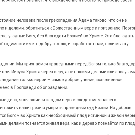
, но Апостол признаёт, что вожделение и похоть по природе своей
остояние человека после грехопадения Адама таково, что он не
ею и делами, обратиться к Божественным вере и призванию. Поэто
ела, угодные Богу, без благодати Божией во Христе. Эта благодать
бходимости иметь добрую волю, и соработает нам, если мы эту
авдании. Мы признаёмся праведными перед Богом только благода
ителя Иисуса Христа через веру, а не нашими делами или заслугами
равдание только верой — самое доброе учение, исполненное
ажено в Проповеди об оправдании.
брые дела, являющиеся плодом веры и следствием нашего
ичтожить наши грехи и умерить праведный суд Божий. Но добрые
тся Богом во Христе как необходимый плод истинной и живой веры
ыми делами познаётся живая вера, как и дерево познаётся по плод