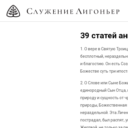
39 статей а
1. О вере в Святую Трои
бесплотный, нераздельн
и благостию. Он есть Со
Божестве суть три ипост
2. О Слове или Сыне Бож
единородный Сын Отца, 
природу и сущность от 
природы, Божественная 
нераздельной. Эта Лично
пострадал, был распят, 
Жертвой, не только за пе