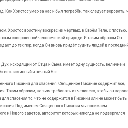
ад. Как Христос умер за нас и был погребён, так следует веровать, 
ом. Христос воистину воскрес из мёртвых, в Своём Теле, с плотью,
венным совершенной человеческой природе. И таким образом Он
седает до тех пор, когда Он вновь придёт судить людей в последни
й Дух, исходящий от Отца и Сына, имеет одну сущность, величие и
Он есть истинный и вечный Бог.
щенного Писания для спасения. Священное Писание содержит всё,
я. Таким образом, нельзя требовать от человека, чтобы он веров
для спасения то, что не содержится в Писании или не может быть
Писания. Под именем Священного Писания мы понимаем
ого и Нового заветов, авторитет которых никогда не подвергался