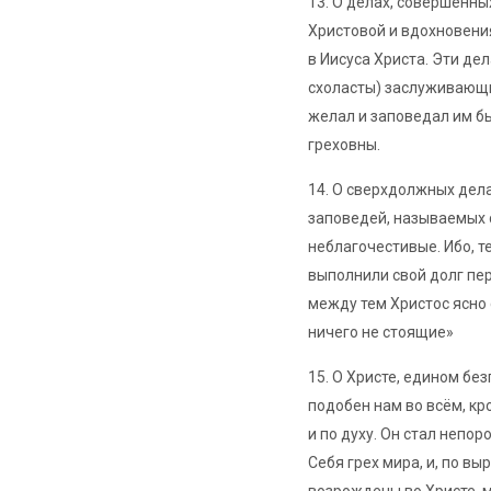
13. О делах, совершённ
Христовой и вдохновения
в Иисуса Христа. Эти де
схоласты) заслуживающим
желал и заповедал им бы
греховны.
14. О сверхдолжных дел
заповедей, называемых 
неблагочестивые. Ибо, т
выполнили свой долг пере
между тем Христос ясно 
ничего не стоящие»
15. О Христе, едином бе
подобен нам во всём, кро
и по духу. Он стал непо
Себя грех мира, и, по вы