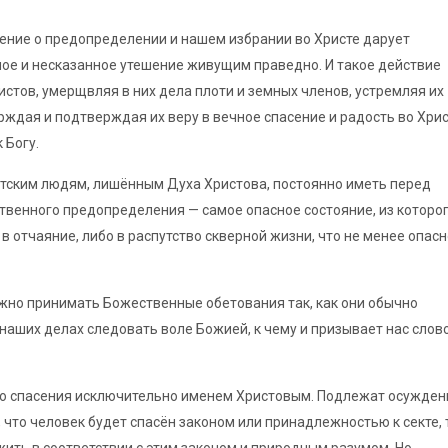
ние о предопределении и нашем избрании во Христе дарует
ное и несказанное утешение живущим праведно. И такое действие
истов, умерщвляя в них дела плоти и земных членов, устремляя их
рждая и подтверждая их веру в вечное спасение и радость во Хрис
 Богу.
отским людям, лишённым Духа Христова, постоянно иметь перед
твенного предопределения — самое опасное состояние, из которо
в отчаяние, либо в распутство скверной жизни, что не менее опасн
жно принимать Божественные обетования так, как они обычно
 наших делах следовать воле Божией, к чему и призывает нас слов
го спасения исключительно именем Христовым. Подлежат осужде
ь, что человек будет спасён законом или принадлежностью к секте, 