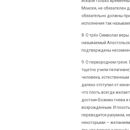
искали только временные
Моисея, не обязателен д
обязательно должны при
исполнения так называе
8. О трёх Символах веры
называемый Апостольски
подтверждены несомнен
9. О первородном грехе.
тщетно учили пелагиане
человека, естественным
далеко отступил от изна
что плоть всегда желает
достоин Божиих гнева и 
возрождённым. И похоть 
переводится разумом, н
некоторыми — желаниями 