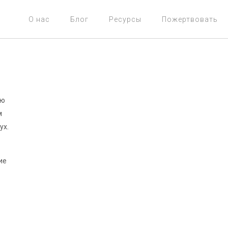
О нас
Блог
Ресурсы
Пожертвовать
ью
м
ух.
ие