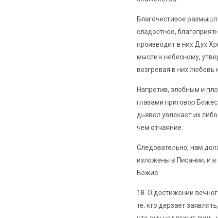
Благочестивое размышле
сладостное, благоприят
производит в них Дух Хр
мысли к небесному, утве
возгревая в них любовь к
Напротив, злобным и пл
глазами приговор Божес
дьявол увлекает их либо 
чем отчаяние.
Следовательно, нам дол
изложены в Писании, и в
Божие.
18. О достижении вечно
те, кто дерзает заявлят