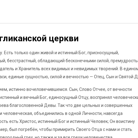
нгликанской церкви
цу. Есть только один живой и истинный Бог, присносущный,
ый, бесстрастный, обладающий бесконечными силой, премудрост
здатель и Хранитель всех видимых и невидимых творений. В едино
аси, единые сущностью, силой и вечностью — Отец, Сын и Святой Д
ием, истинно вочеловечившемся. Сын, Слово Отчее, от вечности
истинный и вечный Бог, единосущный Отцу, воспринял человеческ
чрева благословенной Девы. Так что две цельных и совершенных
и человеческая, объединились в одной Личности, навсегда
сть есть Христос, истинный Бог и истинный Человек; Он воистину
умер, был погребён, чтобы примирить Своего Отца с нами и стать
рвородный грех, но также и за все грехи человечества.