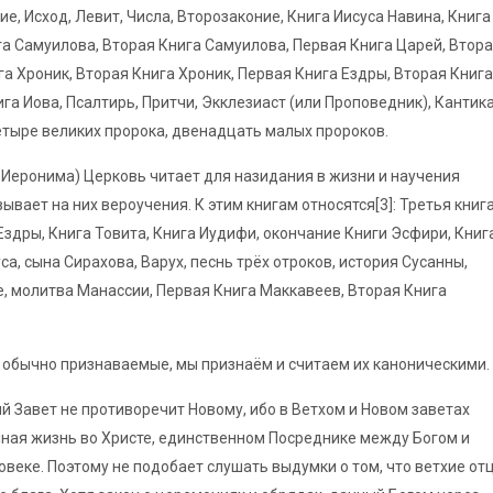
е, Исход, Левит, Числа, Второзаконие, Книга Иисуса Навина, Книга
га Самуилова, Вторая Книга Самуилова, Первая Книга Царей, Втор
га Хроник, Вторая Книга Хроник, Первая Книга Ездры, Вторая Книга
ига Иова, Псалтирь, Притчи, Экклезиаст (или Проповедник), Кантик
етыре великих пророка, двенадцать малых пророков.
 Иеронима) Церковь читает для назидания в жизни и научения
ывает на них вероучения. К этим книгам относятся[3]: Третья книг
Ездры, Книга Товита, Книга Иудифи, окончание Книги Эсфири, Книг
а, сына Сирахова, Варух, песнь трёх отроков, история Сусанны,
е, молитва Манассии, Первая Книга Маккавеев, Вторая Книга
, обычно признаваемые, мы признаём и считаем их каноническими.
хий Завет не противоречит Новому, ибо в Ветхом и Новом заветах
ная жизнь во Христе, единственном Посреднике между Богом и
веке. Поэтому не подобает слушать выдумки о том, что ветхие от