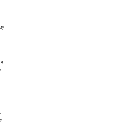
му
ря
.
,
у.