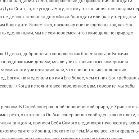
ых до оправдания. Дела, совершённые до пришествия благодати
 Духа Святого, не угодны Богу, потому что не являются плодом в
ла не делают человека достойным благодати или (как утверждали
 благодати. Более того, поскольку они не сделаны так, как Бог
ть сделанными, мы не сомневаемся, что такие дела по природе
ах. О делах, добровольно совершённых более и свыше Божиих
сверхдолжными делами, могли учить только высокомерные и
ем самым эти учителя заявляли, что они не только полностью
д Богом, но и сделали во имя Его более, чем от них Бог требовал. 
сказал: «Когда исполните всё повеленное вам, говорите: мы рабы
згрешном. В Своей совершенной человеческой природе Христос ста
ме греха, от которого Он был совершенно свободен, как по плоти, 
рочным агнцем и, принеся Себя Самого в единократную жертву, взял
ражению святого Иоанна, греха нет в Нём. Мы же все, хотя крещены