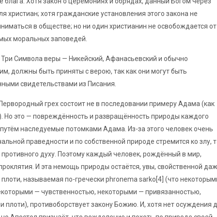
 блага. Хотя закон о церемониях и обрядах, данный Богом через
ля христиан; хотя гражданские установления этого закона не
ниматься в обществе; но ни один христианин не освобождается от
мых моральных заповедей.
. Три Символа веры — Никейский, Афанасьевский и обычно
м, должны быть приняты с верою, так как они могут быть
ными свидетельствами из Писания.
 Первородный грех состоит не в последовании примеру Адама (как
). Но это — повреждённость и развращённость природы каждого
 путём наследуемые потомками Адама. Из-за этого человек очень
чальной праведности и по собственной природе стремится ко злу, т
 противного духу. Поэтому каждый человек, рождённый в мир,
проклятия. И эта немощь природы остаётся, увы, свойственной да
плоти, называемая по-гречески phronema sarko[4] (что некоторым
екоторыми — чувственностью, некоторыми — привязанностью,
плоти), противоборствует закону Божию. И, хотя нет осуждения 