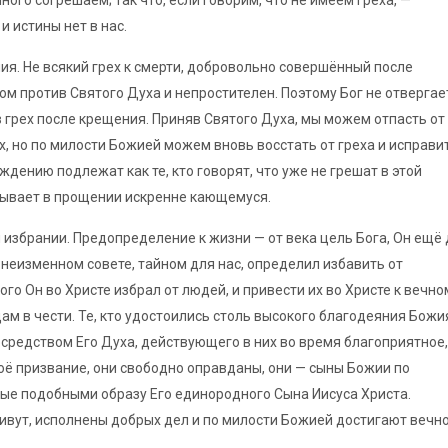
ого согрешаем; так что, если говорим, что не имеем греха, —
и истины нет в нас.
ния. Не всякий грех к смерти, добровольно совершённый после
ом против Святого Духа и непростителен. Поэтому Бог не отвергае
 в грех после крещения. Приняв Святого Духа, мы можем отпасть от
ех, но по милости Божией можем вновь восстать от греха и исправи
ждению подлежат как те, кто говорят, что уже не грешат в этой
казывает в прощении искренне кающемуся.
 избрании. Предопределение к жизни — от века цель Бога, Он ещё 
неизменном совете, тайном для нас, определил избавить от
кого Он во Христе избрал от людей, и привести их во Христе к вечно
ам в чести. Те, кто удостоились столь высокого благодеяния Божи
средством Его Духа, действующего в них во время благоприятное,
оё призвание, они свободно оправданы, они — сыны Божии по
ые подобными образу Его единородного Сына Иисуса Христа.
ивут, исполнены добрых дел и по милости Божией достигают вечн