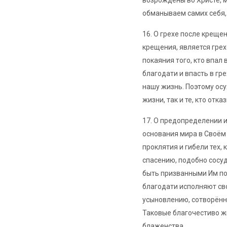
возрождены во Христе, мн
обманываем самих себя, 
16. О грехе после креще
крещения, является грех
покаяния того, кто впал
благодати и впасть в гр
нашу жизнь. Поэтому осу
жизни, так и те, кто от
17. О предопределении и
основания мира в Своём 
проклятия и гибели тех, 
спасению, подобно сосуд
быть призванными Им по
благодати исполняют св
усыновлению, сотворённ
Таковые благочестиво ж
блаженства.