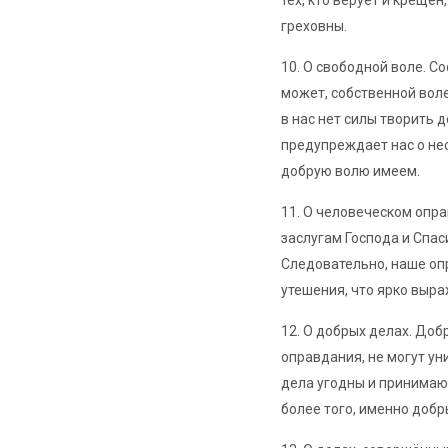
тех, кто верует и крещён
греховны.
10. О свободной воле. С
может, собственной вол
в нас нет силы творить д
предупреждает нас о нео
добрую волю имеем.
11. О человеческом опр
заслугам Господа и Спас
Следовательно, наше оп
утешения, что ярко выр
12. О добрых делах. До
оправдания, не могут ун
дела угодны и принимаю
более того, именно добр