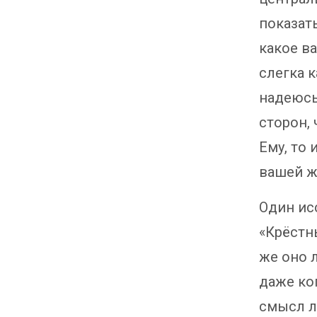
показат
какое в
слегка 
надеюсь
сторон,
Ему, то
вашей ж
Один ис
«Крёстны
же оно 
даже ко
смысл л