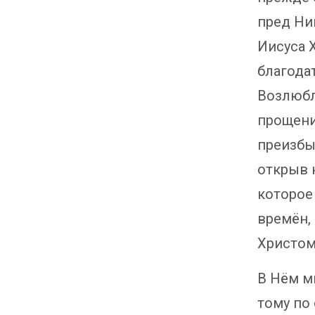
пред Ни
Иисуса 
благода
Возлюбл
прощение
преизбы
открыв 
которое
времён,
Христом
В Нём м
тому по