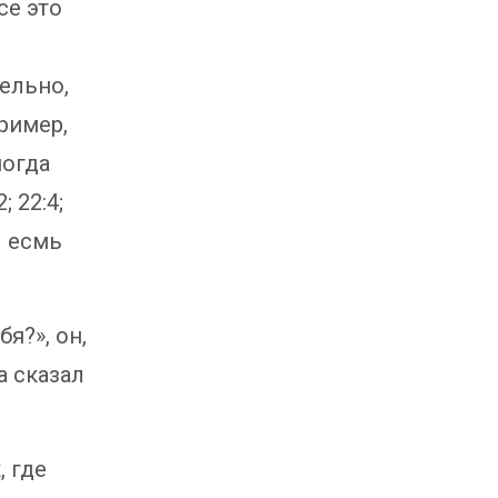
се это
ельно,
ример,
ногда
 22:4;
Я есмь
я?», он,
а сказал
, где