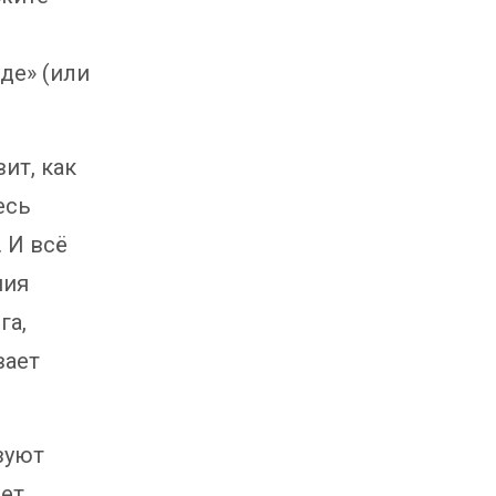
де» (или
ит, как
есь
 И всё
ния
га,
вает
зуют
жет