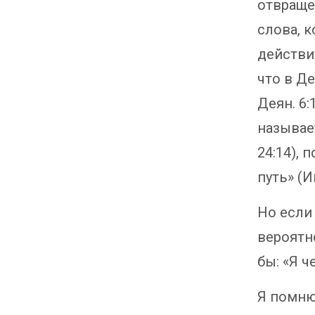
отвраще
слова, 
действи
что в Д
Деян. 6:
называет
24:14), 
путь» (Ин
Но если
вероятно
бы: «Я ч
Я помню,