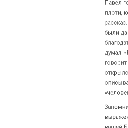
Павел г
плоти, к
рассказ,
были да
благодат
думал: 
говорит
открылся
описывае
«человек
Запомни
выражен
вашей Б