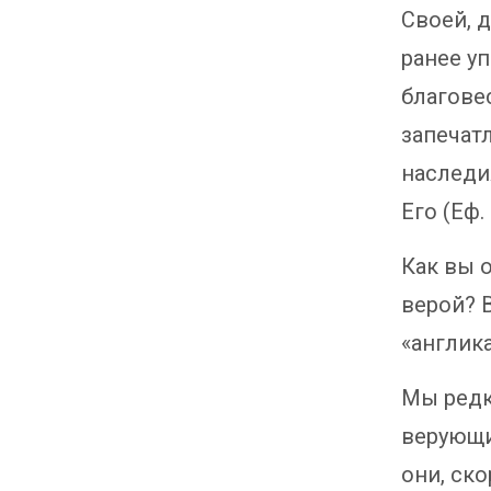
Своей, 
ранее у
благове
запечат
наследи
Его (Еф. 
Как вы 
верой? В
«англика
Мы редк
верующи
они, ско