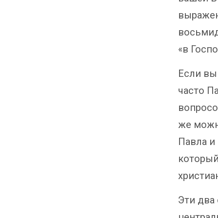
выражен
восьмид
«в Госпо
Если вы 
часто П
вопросо
же можн
Павла и
который
христиан
Эти два 
централ