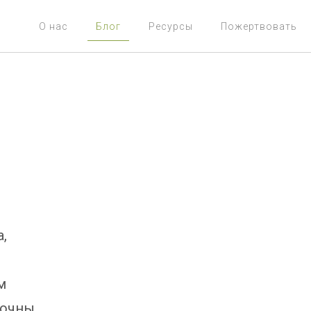
О нас
Блог
Ресурсы
Пожертвовать
,
м
рочны