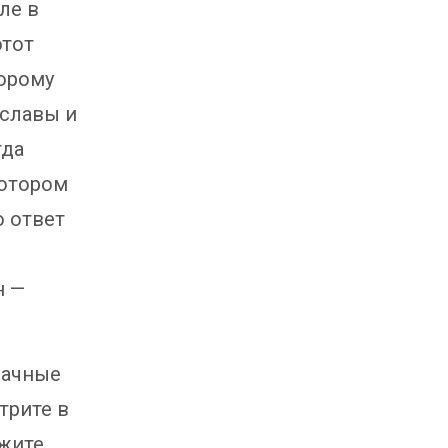
ле в
этот
торому
славы и
гда
котором
о ответ
н —
начные
трите в
ужите