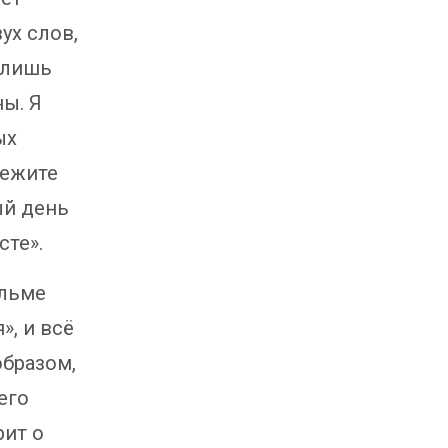
ух слов,
 лишь
ны. Я
ых
лежите
ый день
сте».
ильме
», и всё
бразом,
его
рит о