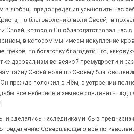
м в любви, предопределив усыновить нас себ
Христа, по благоволению воли Своей, в похва
ти Своей, которою Он облагодатствовал нас в
енном, в котором мы имеем искупление кров
 грехов, по богатству благодати Его, каковую
тке даровал нам во всякой премудрости и раз
нам тайну Своей воли по Своему благоволени
 Он прежде положил в Нём, в устроении полн
 дабы всё небесное и земное соединить под 
.
ы и сделались наследниками, быв предназна
 определению Совершающего всё по изволен