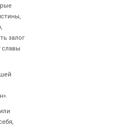
орые
истины,
,
ть залог
у славы
ашей
н».
сили
себя,