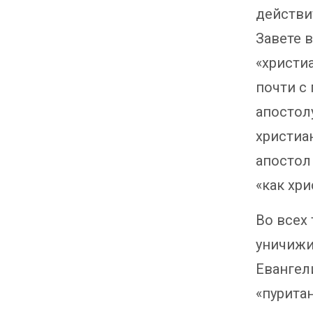
действи
Завете в
«христиа
почти с
апостол
христиа
апостол
«как хри
Во всех
уничижи
Евангели
«пуритан