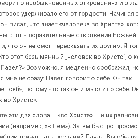
оворит о необыкновенных откровениях и о жа
оторое удерживало его от гордости. Начиная 
 он писал, что знает «человека во Христе», ко
ны столь поразительные откровения Божьей 
и, что он не смог пересказать их другим. Я то
«Кто этот безымянный „человек во Христе“, о 
 Павел?» Возможно, я медленно соображал, н
 мне не сразу: Павел говорит о себе! Он так
т себя, потому что так он и мыслит о себе. О
 во Христе».
те эти два слова — «во Христе» — и их равноз
ия (например, «в Нём»). Затем быстро просмо
иблии тринадцать посланий Павла. Вы обнар