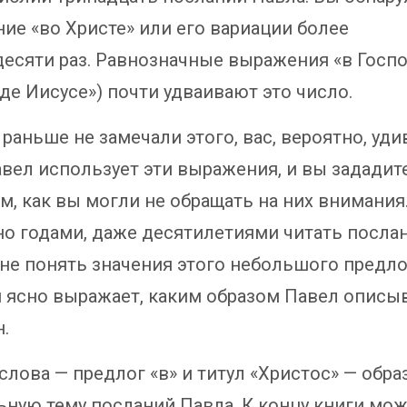
ие «во Христе» или его вариации более
есяти раз. Равнозначные выражения «в Госпо
де Иисусе») почти удваивают это число.
раньше не замечали этого, вас, вероятно, удив
авел использует эти выражения, и вы зададит
м, как вы могли не обращать на них внимания.
о годами, даже десятилетиями читать посла
 не понять значения этого небольшого предло
 ясно выражает, каким образом Павел описы
.
слова — предлог «в» и титул «Христос» — обра
ьную тему посланий Павла. К концу книги мо