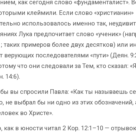
нием, как сегодня слово «фундаменталист». В
которыми клеймили. Если слово «христианин»
тельно использовалось именно так, неудивит
еяниях Лука предпочитает слово «ученик» (нап
1; таких примеров более двух десятков) или и
 верующих последователями «пути» (Деян. 9:2;
потому что они следовали за Тем, кто сказал: «
. 14:6).
 бы вы спросили Павла: «Как ты называешь себ
, не выбрал бы ни одно из этих обозначений, 
еловек во Христе».
 как в юности читал 2 Кор. 12:1–10 — отрывок