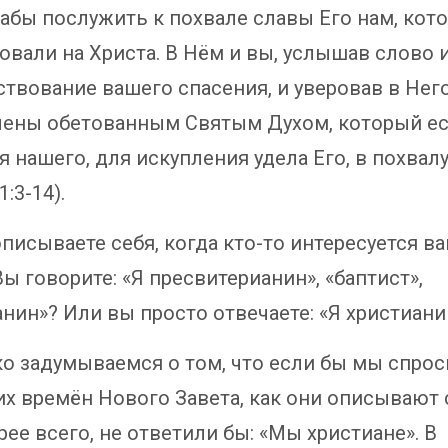
дабы послужить к похвале славы Его нам, кот
повали на Христа. В Нём и вы, услышав слово 
ствование вашего спасения, и уверовав в Него
лены обетованным Святым Духом, который ес
я нашего, для искупления удела Его, в похвал
1:3-14).
описываете себя, когда кто-то интересуется в
ы говорите: «Я пресвитерианин», «баптист»,
нин»? Или вы просто отвечаете: «Я христиани
о задумываемся о том, что если бы мы спро
х времён Нового Завета, как они описывают 
рее всего, не ответили бы: «Мы христиане». В