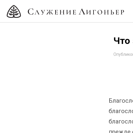
Что 
Опублико
Благосл
благосл
благосло
прежде 