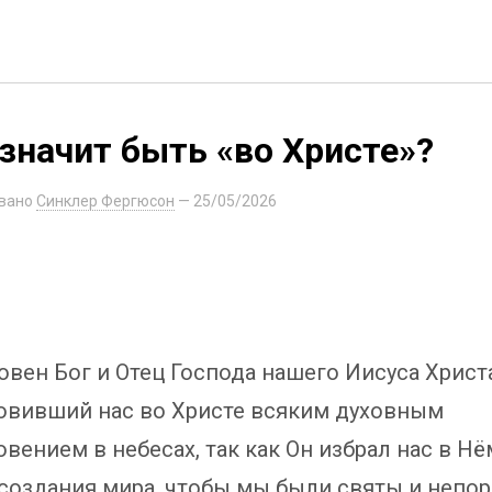
значит быть «во Христе»?
вано
Синклер Фергюсон
—
25/05/2026
овен Бог и Отец Господа нашего Иисуса Христа
овивший нас во Христе всяким духовным
вением в небесах, так как Он избрал нас в Нё
создания мира, чтобы мы были святы и непо