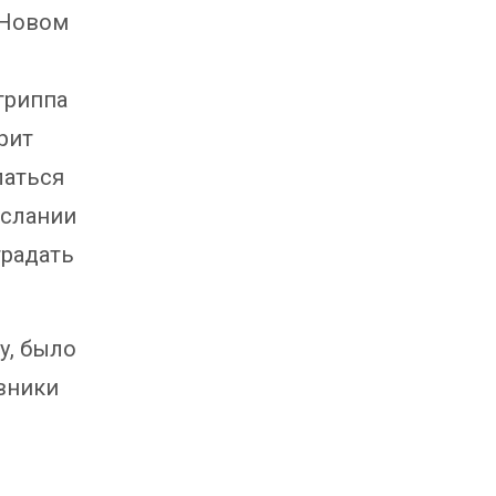
 Новом
гриппа
рит
латься
ослании
традать
у, было
вники