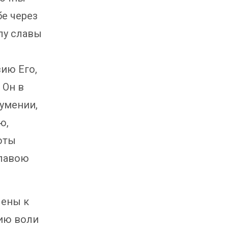
е через
лу славы
ию Его,
 Он в
умении,
ю,
оты
главою
чены к
ию воли