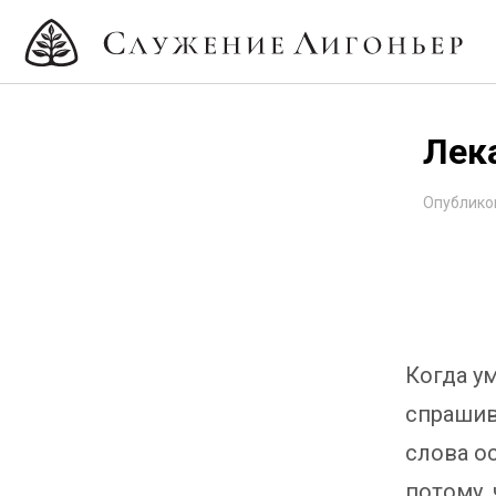
Лек
Опублико
Когда у
спрашив
слова о
потому,