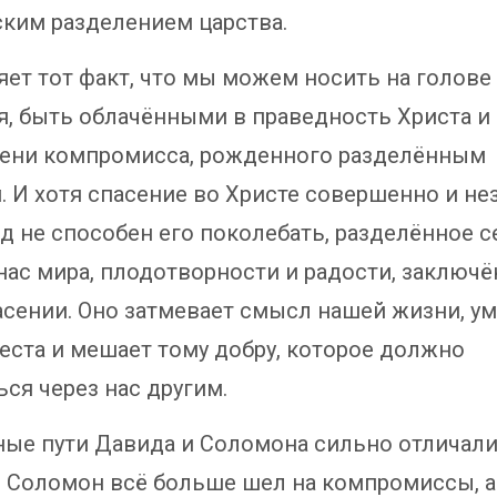
ским разделением царства.
яет тот факт, что мы можем носить на голов
я, быть облачёнными в праведность Христа и
тени компромисса, рожденного разделённым
. И хотя спасение во Христе совершенно и н
ад не способен его поколебать, разделённое 
нас мира, плодотворности и радости, заключё
асении. Оно затмевает смысл нашей жизни, у
реста и мешает тому добру, которое должно
ся через нас другим.
ые пути Давида и Соломона сильно отличали
а. Соломон всё больше шел на компромиссы, 