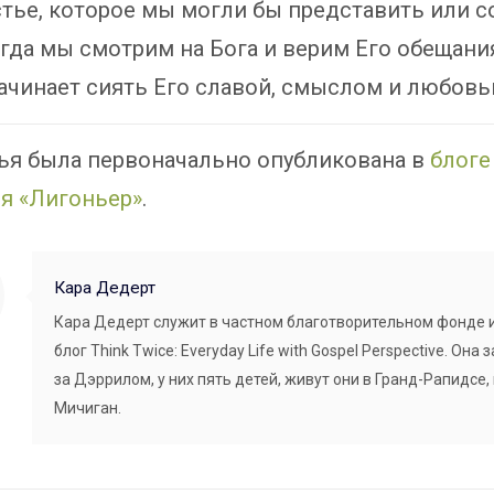
стье, которое мы могли бы представить или с
огда мы смотрим на Бога и верим Его обещани
ачинает сиять Его славой, смыслом и любовь
тья была первоначально опубликована в
блоге
я «Лигоньер»
.
Кара Дедерт
Кара Дедерт служит в частном благотворительном фонде 
блог Think Twice: Everyday Life with Gospel Perspective. Она
за Дэррилом, у них пять детей, живут они в Гранд-Рапидсе,
Мичиган.