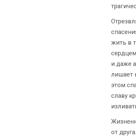
трагиче
Отрезвл
спасени
жить в 
сердцем
и даже 
лишает 
этом сп
славу к
изливать
Жизненн
от друг