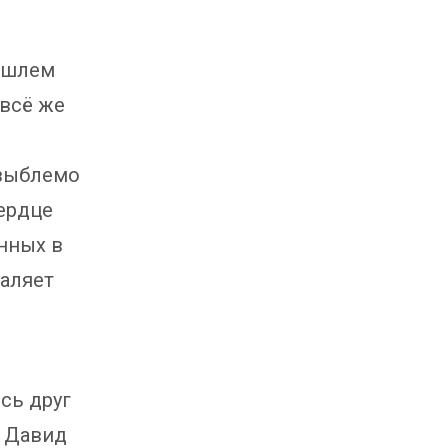
е шлем
 всё же
езыблемо
сердце
нных в
маляет
сь друг
а Давид