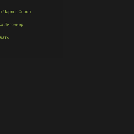
т Чарльз Спрол
ка Лигоньер
вать