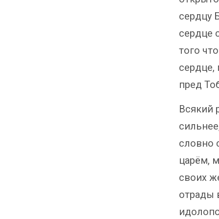
сердцу Б
сердце 
того чт
сердце,
пред Тоб
Всякий 
сильнее
словно 
царём, 
своих ж
отрады в
идолопо