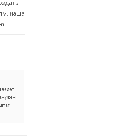
оздать
ям, наша
ю.
и ведёт
 замужем
 штат