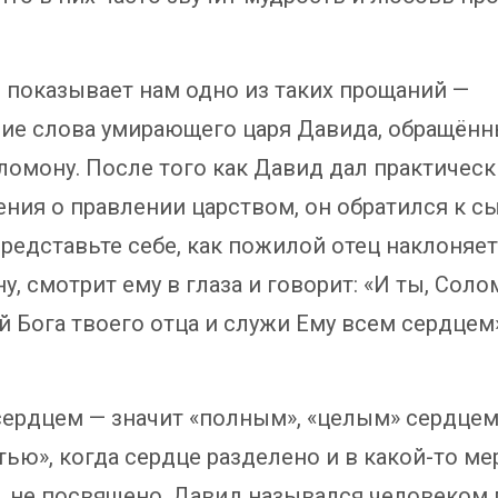
 показывает нам одно из таких прощаний —
ие слова умирающего царя Давида, обращённы
ломону. После того как Давид дал практическ
ения о правлении царством, он обратился к с
Представьте себе, как пожилой отец наклоняет
, смотрит ему в глаза и говорит: «И ты, Соло
й Бога твоего отца и служи Ему всем сердцем»
сердцем — значит «полным», «целым» сердцем,
тью», когда сердце разделено и в какой-то ме
, не посвящено. Давид назывался человеком 