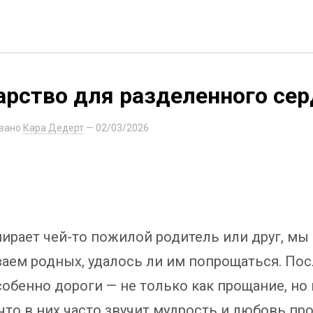
арство для разделенного се
вано
Кара Дедерт
—
02/03/2026
мирает чей-то пожилой родитель или друг, мы
аем родных, удалось ли им попрощаться. По
собенно дороги — не только как прощание, но 
 что в них часто звучит мудрость и любовь п