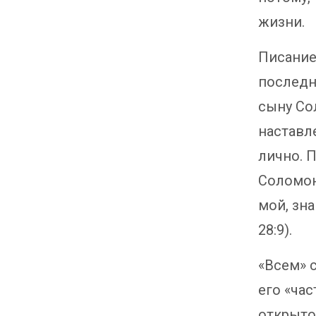
жизни.
Писание
последн
сыну Со
наставл
лично. 
Соломону
мой, зна
28:9).
«Всем» 
его «час
открыто