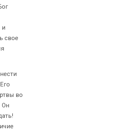
Бог
 и
ть свое
ся
инести
 Его
ертвы во
, Он
дать!
личие