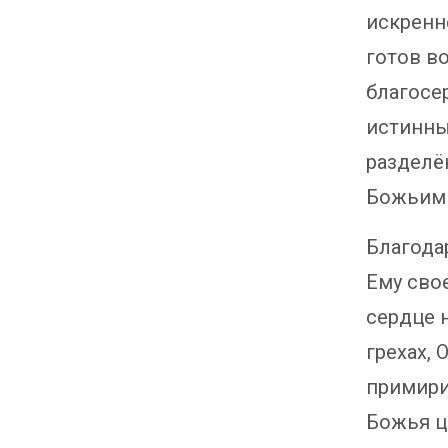
искренн
готов в
благосе
истинный
разделё
Божьим 
Благода
Ему сво
сердце 
грехах, 
примирил
Божья ц