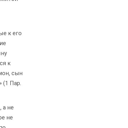
е к его
ие
ыну
ся к
мон, сын
 (1 Пар.
 а не
ре не
по