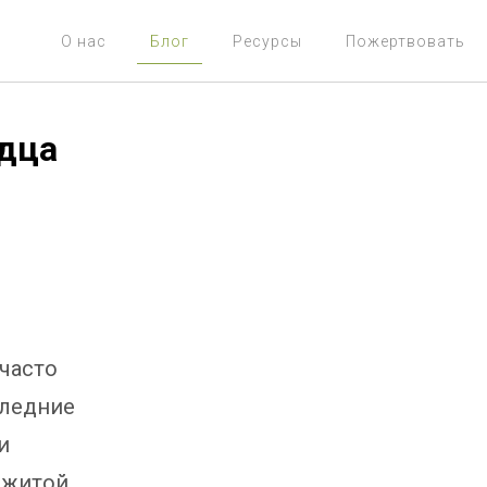
О нас
Блог
Ресурсы
Пожертвовать
рдца
 часто
следние
и
рожитой