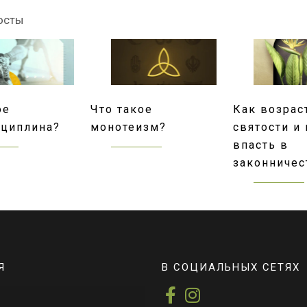
осты
ое
Что такое
Как возрас
сциплина?
монотеизм?
святости и 
впасть в
законничес
Я
В СОЦИАЛЬНЫХ СЕТЯХ