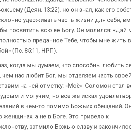
ожьему (Деян. 13:22), но он знал, как его соб
склонно удерживать часть жизни для себя, вм
обы посвятить всю ее Богу. Он молился: «Дай 
 полностью преданное Тебе, чтобы мне жить в
ой» (Пс. 85:11, НРП).
раз, когда мы думаем, что способны любить с
, чем нас любит Бог, мы отделяем часть своей
ставим на ней отметку: «Моё». Соломон стал 
мудрым и могучим, но все же искал удовлетво
еланий в чем-то помимо Божьих обещаний. Он
 женщинах, а не в Боге. Это привело к
клонству, затмило Божью славу и закончило