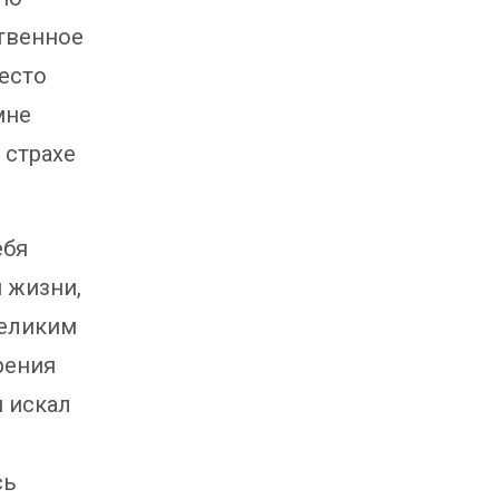
ственное
есто
мне
 страхе
ебя
 жизни,
великим
рения
 искал
сь