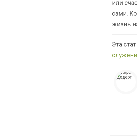
или сча
сами. К
жизнь н
Эта ста
служени