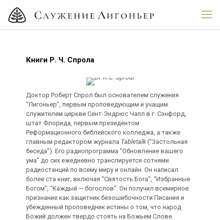
Книги Р. Ч. Спрола
Доктор Роберт Спрол был основателем служения
“Лигоньер”, первым проповедующим и учащим
служителем церкви Сент-Эндрюс Чапл в г. Сэнфорд,
штат Флорида, первым президентом
Реформационного библейского колледжа, а также
главным редактором журнала
Tabletalk
(“Застольная
беседа”). Его радиопрограмма “Обновление вашего
ума” до сих ежедневно транслируется сотнями
радиостанций по всему миру и онлайн. Он написал
более ста книг, включая “Святость Бога”, “Избранные
Богом”, “Каждый — богослов”. Он получил всемирное
признание как защитник безошибочности Писания и
убежденный проповедник истины о том, что народ
Божий должен твердо стоять на Божьем Слове.